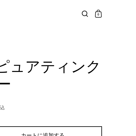
0
Dピュアティンク
ー
特価
税込
カートに追加する