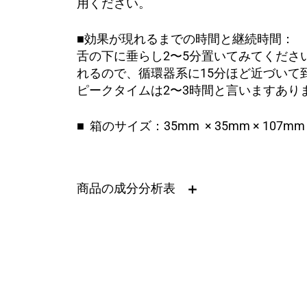
用ください。
■効果が現れるまでの時間と継続時間：
舌の下に垂らし2〜5分置いてみてくださ
れるので、循環器系に15分ほど近づいて
ピークタイムは2〜3時間と言いますあり
■
箱のサイズ：35mm
× 35mm ×
107mm
商品の成分分析表
デルタ-9-テトラヒドロカンナビノール (THC)
ミリグラム/グラム
0
総mg
0
カンナビジオール(CBD)
ミリグラム/グラム
25.49