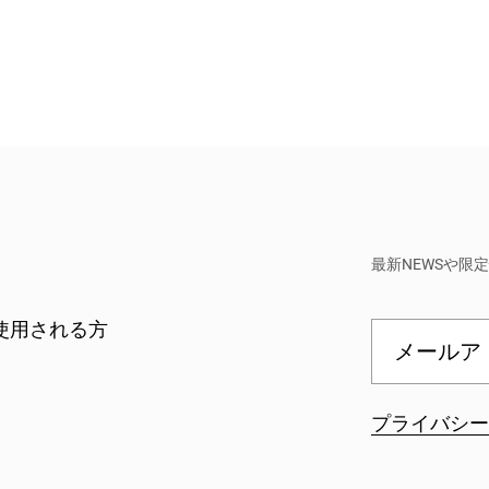
96
ナビノイド試験結果の全項目(PDF) >
の増殖はありません
最新NEWSや限
能な量の農薬が存在しない
使用される方
メールアド
プライバシ