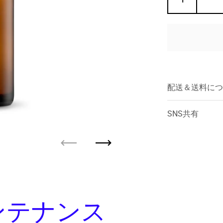
配送＆送料につ
SNS共有
前へ
次へ
ンテナンス