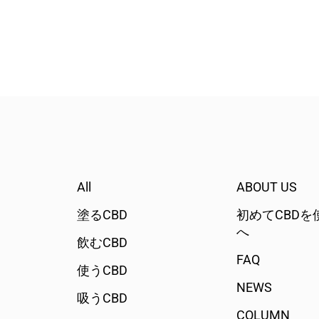
総mg
650.1
カン
微生物のまとめ
なし
説明
微生物
安全な暴露限界を超える溶媒の存在
なし
説明
安全でないレベルの残留溶媒は存在しません
検出された農薬
なし
説明
測定可
All
ABOUT US
塗るCBD
初めてCBDを
へ
飲むCBD
FAQ
使うCBD
NEWS
吸うCBD
COLUMN